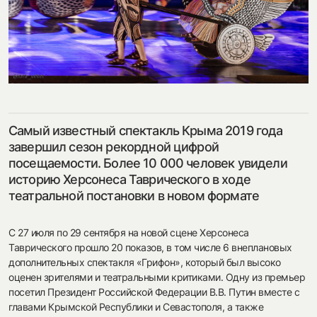
посмотреть на карте
my.history.fond@bk.ru
Самый известный спектакль Крыма 2019 года
завершил сезон рекордной цифрой
посещаемости. Более 10 000 человек увидели
смотреть
историю Херсонеса Таврического в ходе
театральной постановки в новом формате
С 27 июля по 29 сентября на новой сцене Херсонеса
Таврического прошло 20 показов, в том числе 6 внеплановых
дополнительных спектакля «Грифон», который был высоко
оценен зрителями и театральными критиками. Одну из премьер
посетил Президент Российской Федерации В.В. Путин вместе с
главами Крымской Республики и Севастополя, а также