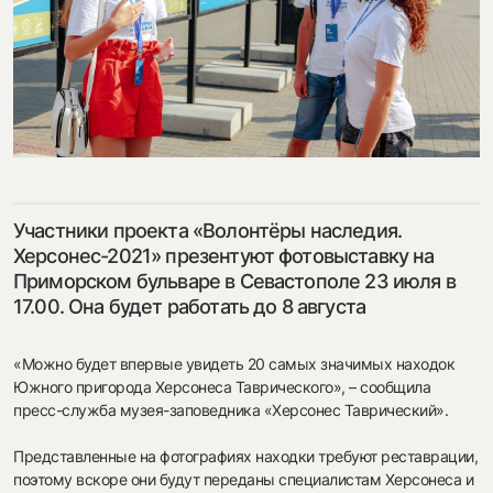
посмотреть на карте
my.history.fond@bk.ru
Участники проекта «Волонтёры наследия.
Херсонес-2021» презентуют фотовыставку на
смотреть
Приморском бульваре в Севастополе 23 июля в
17.00. Она будет работать до 8 августа
«Можно будет впервые увидеть 20 самых значимых находок
Южного пригорода Херсонеса Таврического», – сообщила
пресс-служба музея-заповедника «Херсонес Таврический».
Представленные на фотографиях находки требуют реставрации,
поэтому вскоре они будут переданы специалистам Херсонеса и