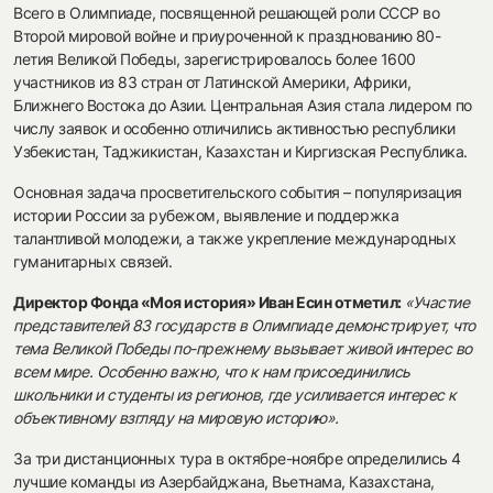
Всего в Олимпиаде, посвященной решающей роли СССР во
Второй мировой войне и приуроченной к празднованию 80-
летия Великой Победы, зарегистрировалось более 1600
участников из 83 стран от Латинской Америки, Африки,
Ближнего Востока до Азии. Центральная Азия стала лидером по
числу заявок и особенно отличились активностью республики
Узбекистан, Таджикистан, Казахстан и Киргизская Республика.
Основная задача просветительского события – популяризация
истории России за рубежом, выявление и поддержка
талантливой молодежи, а также укрепление международных
гуманитарных связей.
Директор Фонда «Моя история» Иван Есин отметил:
«Участие
представителей 83 государств в Олимпиаде демонстрирует, что
тема Великой Победы по-прежнему вызывает живой интерес во
всем мире. Особенно важно, что к нам присоединились
школьники и студенты из регионов, где усиливается интерес к
объективному взгляду на мировую историю».
За три дистанционных тура в октябре-ноябре определились 4
лучшие команды из Азербайджана, Вьетнама, Казахстана,