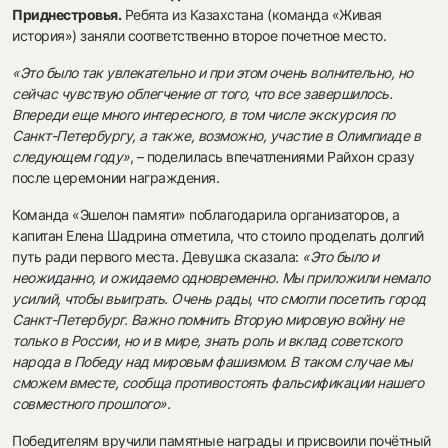
Приднестровья.
Ребята из Казахстана (команда «Живая
история») заняли соответственно второе почетное место.
«Это было так увлекательно и при этом очень волнительно, но
сейчас чувствую облегчение от того, что все завершилось.
Впереди еще много интересного, в том числе экскурсия по
Санкт-Петербургу, а также, возможно, участие в Олимпиаде в
следующем году»
, – поделилась впечатлениями Райхон сразу
после церемонии награждения.
Команда «Эшелон памяти» поблагодарила организаторов, а
капитан Елена Шадрина отметила, что стоило проделать долгий
путь ради первого места. Девушка сказала:
«Это было и
неожиданно, и ожидаемо одновременно. Мы приложили немало
усилий, чтобы выиграть. Очень рады, что смогли посетить город
Санкт-Петербург. Важно помнить Вторую мировую войну не
только в России, но и в мире, знать роль и вклад советского
народа в Победу над мировым фашизмом. В таком случае мы
сможем вместе, сообща противостоять фальсификации нашего
совместного прошлого».
Победителям вручили памятные награды и присвоили почётный