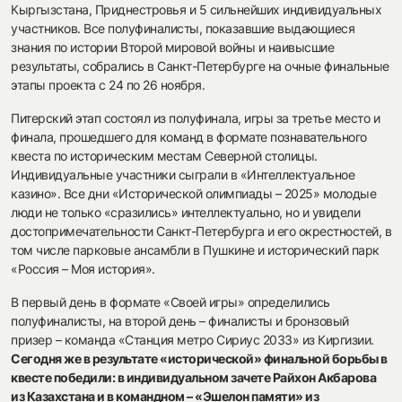
Кыргызстана, Приднестровья и 5 сильнейших индивидуальных
участников. Все полуфиналисты, показавшие выдающиеся
знания по истории Второй мировой войны и наивысшие
результаты, собрались в Санкт-Петербурге на очные финальные
этапы проекта с 24 по 26 ноября.
Питерский этап состоял из полуфинала, игры за третье место и
финала, прошедшего для команд в формате познавательного
квеста по историческим местам Северной столицы.
Индивидуальные участники сыграли в «Интеллектуальное
казино». Все дни «Исторической олимпиады – 2025» молодые
люди не только «сразились» интеллектуально, но и увидели
достопримечательности Санкт-Петербурга и его окрестностей, в
том числе парковые ансамбли в Пушкине и исторический парк
«Россия – Моя история».
В первый день в формате «Своей игры» определились
полуфиналисты, на второй день – финалисты и бронзовый
призер – команда «Станция метро Сириус 2033» из Киргизии.
Сегодня же в результате «исторической» финальной борьбы в
квесте победили: в индивидуальном зачете Райхон Акбарова
из Казахстана и в командном – «Эшелон памяти» из