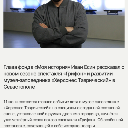
посмотреть на карте
my.history.fond@bk.ru
Глава фонда «Моя история» Иван Есин рассказал о
смотреть
новом сезоне спектакля «Грифон» и развитии
музея-заповедника «Херсонес Таврический» в
Севастополе
11 июня состоится главное событие лета в музее-заповеднике
«Херсонес Таврический»: на специально созданной составной
сцене, установленной в руинах древнего городища, начнётся
уже четвёртый сезон показа спектакля «Грифон». Об особенной
постановке, сочетающей в себе историю, театр и