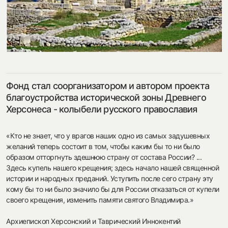
посмотреть на карте
Фонд стал соорганизатором и автором проекта
my.history.fond@bk.ru
благоустройства исторической зоны Древнего
Херсонеса - колыбели русского православия
смотреть
«Кто не знает, что у врагов наших одно из самых задушевных
желаний теперь состоит в том, чтобы каким бы то ни было
образом отторгнуть здешнюю страну от состава России? ...
Здесь купель нашего крещения; здесь начало нашей священной
истории и народных преданий. Уступить после сего страну эту
кому бы то ни было значило бы для России отказаться от купели
своего крещения, изменить памяти святого Владимира.»
Архиепископ Херсонский и Таврический Иннокентий