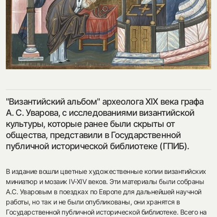
посмотреть на карте
my.history.fond@bk.ru
"Византийский альбом" археолога XIX века графа
А. С. Уварова, с исследованиями византийской
смотреть
культуры, которые ранее были скрыты от
общества, представили в Государственной
публичной исторической библиотеке (ГПИБ).
В издание вошли цветные художественные копии византийских
миниатюр и мозаик IV-XIV веков. Эти материалы были собраны
А.С. Уваровым в поездках по Европе для дальнейшей научной
работы, но так и не были опубликованы, они хранятся в
Государственной публичной исторической библиотеке. Всего на