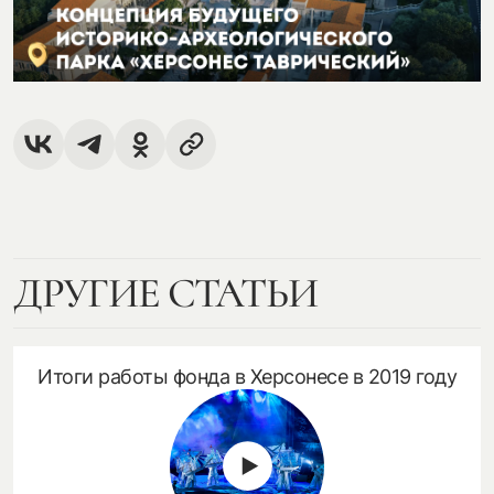
посмотреть на карте
my.history.fond@bk.ru
смотреть
ДРУГИЕ СТАТЬИ
Итоги работы фонда в Херсонесе в 2019 году