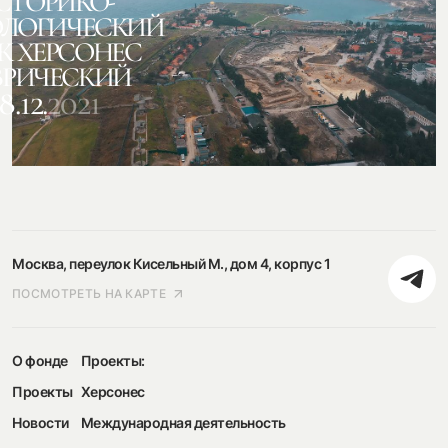
СТОРИКО-
ОЛОГИЧЕСКИЙ
К ХЕРСОНЕС
ВРИЧЕСКИЙ
8.12.
2021
Москва, переулок Кисельный М., дом 4, корпус 1
ПОСМОТРЕТЬ НА КАРТЕ
О фонде
Проекты:
Проекты
Херсонес
Новости
Международная деятельность