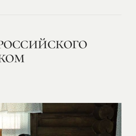
 российского
ежом