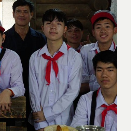
а карте
ond@bk.ru