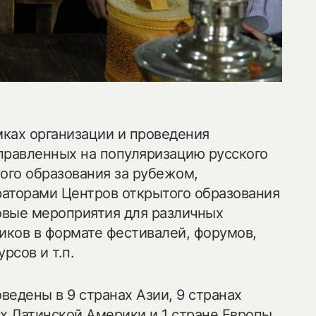
мках организации и проведения
правленных на популяризацию русского
кого образования за рубежом,
аторами Центров открытого образования
вые мероприятия для различных
ников в формате фестивалей, форумов,
рсов и т.п.
ведены в 9 странах Азии, 9 странах
ах Латинской Америки и 1 стране Европы