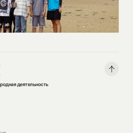
:
с
родная деятельность
рия