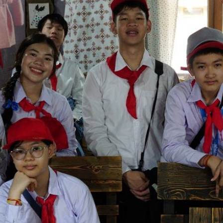
посмотреть н
my.history.f
смотреть