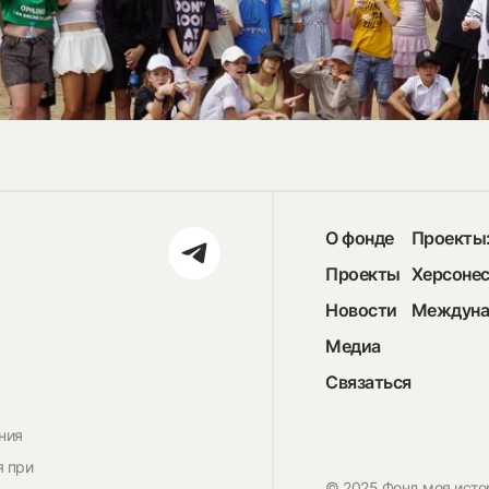
О фонде
Проекты
Проекты
Херсоне
Новости
Междуна
Медиа
Связаться
ния
я при
© 2025 Фонд моя исто