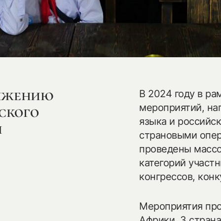
вижению
В 2024 году в ра
мероприятий, на
ского
языка и российс
ы
страновыми опер
проведены массо
категорий участ
конгрессов, конку
Мероприятия про
Африки, 3 стран