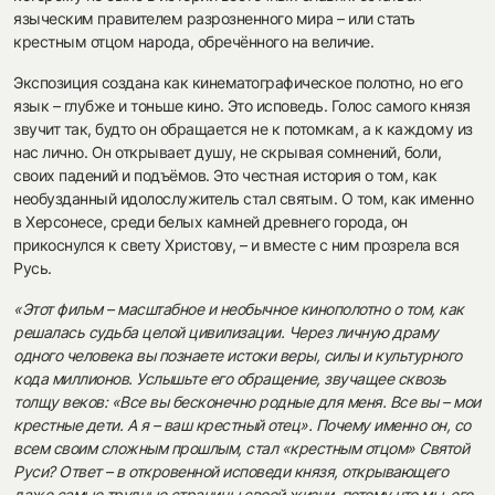
языческим правителем разрозненного мира – или стать
крестным отцом народа, обречённого на величие.
Экспозиция создана как кинематографическое полотно, но его
язык – глубже и тоньше кино. Это исповедь. Голос самого князя
звучит так, будто он обращается не к потомкам, а к каждому из
нас лично. Он открывает душу, не скрывая сомнений, боли,
своих падений и подъёмов. Это честная история о том, как
необузданный идолослужитель стал святым. О том, как именно
в Херсонесе, среди белых камней древнего города, он
прикоснулся к свету Христову, – и вместе с ним прозрела вся
Русь.
«Этот фильм – масштабное и необычное кинополотно о том, как
решалась судьба целой цивилизации. Через личную драму
одного человека вы познаете истоки веры, силы и культурного
кода миллионов. Услышьте его обращение, звучащее сквозь
толщу веков: «Все вы бесконечно родные для меня. Все вы – мои
крестные дети. А я – ваш крестный отец». Почему именно он, со
всем своим сложным прошлым, стал «крестным отцом» Святой
Руси? Ответ – в откровенной исповеди князя, открывающего
даже самые трудные страницы своей жизни, потому что мы, его