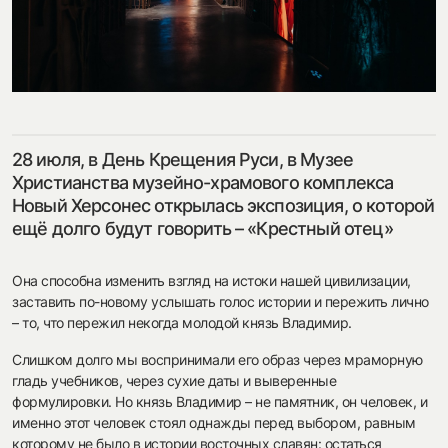
посмотреть на карте
28 июля, в День Крещения Руси, в Музее
my.history.fond@bk.ru
Христианства музейно-храмового комплекса
Новый Херсонес открылась экспозиция, о которой
ещё долго будут говорить – «Крестный отец»
смотреть
Она способна изменить взгляд на истоки нашей цивилизации,
заставить по-новому услышать голос истории и пережить лично
– то, что пережил некогда молодой князь Владимир.
Слишком долго мы воспринимали его образ через мраморную
гладь учебников, через сухие даты и выверенные
формулировки. Но князь Владимир – не памятник, он человек, и
именно этот человек стоял однажды перед выбором, равным
которому не было в истории восточных славян: остаться