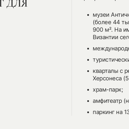
Т ДЛЯ
музеи Античн
(более 44 ты
900 м². На 
Византии сег
международн
туристически
кварталы с 
Херсонеса (5
храм-парк;
амфитеатр (н
паркинг на 1