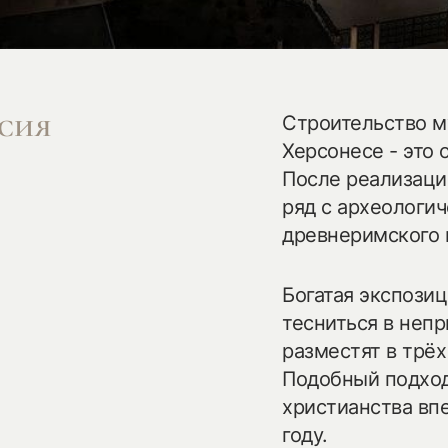
my.history.f
ссия
Строительство м
Херсонесе - это 
После реализации
ряд с археологи
смотреть
древнеримского 
Богатая экспози
тесниться в неп
разместят в трё
Подобный подход
христианства вп
году.