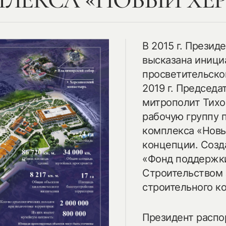
ЛЕКСА «НОВЫЙ ХЕ
В 2015 г. Прези
высказана иници
просветительског
2019 г. Председа
митрополит Тихо
рабочую группу 
комплекса «Новы
концепции. Созд
«Фонд поддержки
Строительством 
строительного к
Президент распо