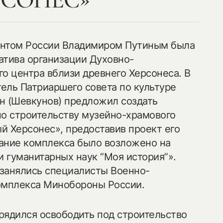
РСОНЕС»
дентом России Владимиром Путиным была
атива организации Духовно-
о центра вблизи древнего Херсонеса. В
тель Патриаршего совета по культуре
н (Шевкунов) предложил создать
по строительству музейно-храмового
й Херсонес», предоставив проект его
ание комплекса было возложено на
 гуманитарных наук “Моя история”».
занялись специалисты Военно-
омплекса Минобороны России.
рядился освободить под строительство