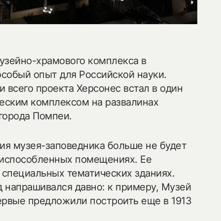
ond@bk.ru
узейно-храмового комплекса в
особый опыт для Российской науки.
 всего проекта Херсонес встал в один
ческим комплексом на развалинах
города Помпеи.
ция музея-заповедника больше не будет
риспособленных помещениях. Ее
х специальных тематических зданиях.
 напрашивался давно: к примеру, Музей
ервые предложили построить еще в 1913